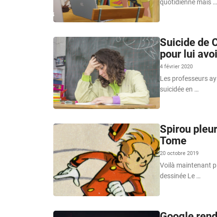
quotidienne mais …
Suicide de 
pour lui av
4 février 2020
Les professeurs aya
suicidée en …
Spirou pleu
Tome
20 octobre 2019
Voilà maintenant pl
dessinée Le …
Google rend