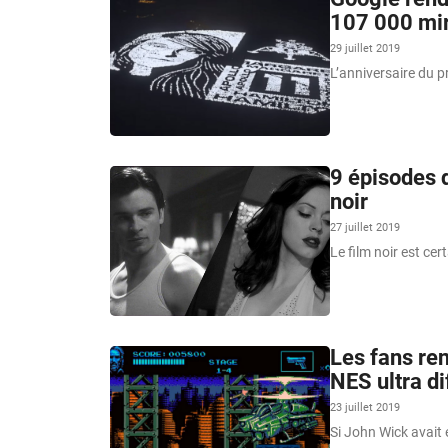
107 000 miro
29 juillet 2019
L’anniversaire du pr
9 épisodes 
noir
27 juillet 2019
Le film noir est cer
Les fans re
NES ultra dif
23 juillet 2019
Si John Wick avait 