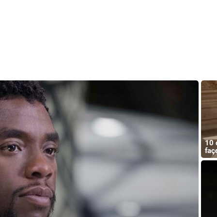
10 
faç