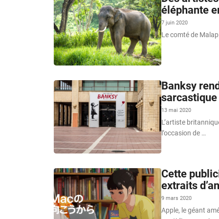
éléphante e
7 juin 2020
Le comté de Malapp
Banksy rend
sarcastique
13 mai 2020
L’artiste britanniq
l’occasion de …
Cette public
extraits d’a
9 mars 2020
Apple, le géant amé