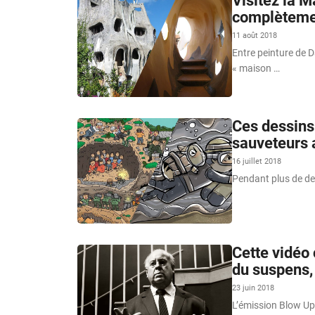
Visitez la M
complètemen
11 août 2018
Entre peinture de Da
« maison …
Ces dessins
sauveteurs 
16 juillet 2018
Pendant plus de de
Cette vidéo 
du suspens,
23 juin 2018
L’émission Blow Up