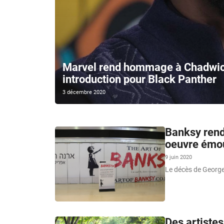
Marvel rend hommage à Chadwic
introduction pour Black Panther
3 décembre 2020
Banksy rend
oeuvre émou
9 juin 2020
Le décès de George 
Des artiste