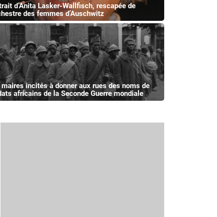
trait d’Anita Lasker-Wallfisch, rescapée de
rchestre des femmes d’Auschwitz
 maires incités à donner aux rues des noms de
dats africains de la Seconde Guerre mondiale