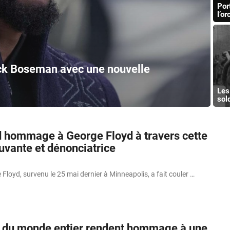
Por
l’o
k Boseman avec une nouvelle
Les
sol
 hommage à George Floyd à travers cette
vante et dénonciatrice
Floyd, survenu le 25 mai dernier à Minneapolis, a fait couler …
s du monde entier rendent hommage à une