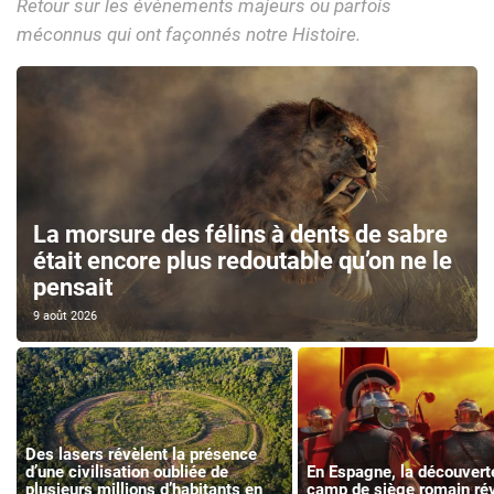
Retour sur les évènements majeurs ou parfois
méconnus qui ont façonnés notre Histoire.
La morsure des félins à dents de sabre
était encore plus redoutable qu’on ne le
pensait
9 août 2026
Des lasers révèlent la présence
d’une civilisation oubliée de
En Espagne, la découvert
plusieurs millions d’habitants en
camp de siège romain ré