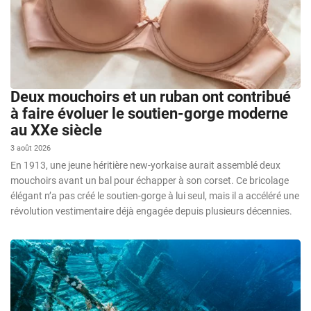
Deux mouchoirs et un ruban ont contribué
à faire évoluer le soutien-gorge moderne
au XXe siècle
3 août 2026
En 1913, une jeune héritière new-yorkaise aurait assemblé deux
mouchoirs avant un bal pour échapper à son corset. Ce bricolage
élégant n’a pas créé le soutien-gorge à lui seul, mais il a accéléré une
révolution vestimentaire déjà engagée depuis plusieurs décennies.