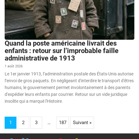
Quand la poste américaine livrait des
enfants : retour sur l’improbable faille
administrative de 1913
1 août 2026
Le 1er janvier 1913, l’administration postale des États-Unis autorise
l’envoi de gros paquets. En négligeant d'interdire le transport d'êtres
humains, le gouvernement permet involontairement à des parents
d'expédier leurs enfants par courrier. Retour sur un vide juridique
insolite qui a marqué l'Histoire.
1
2
3
…
187
Suivant »