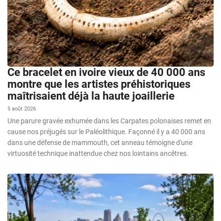
Ce bracelet en ivoire vieux de 40 000 ans
montre que les artistes préhistoriques
maîtrisaient déjà la haute joaillerie
5 août 2026
Une parure gravée exhumée dans les Carpates polonaises remet en
cause nos préjugés sur le Paléolithique. Façonné il y a 40 000 ans
dans une défense de mammouth, cet anneau témoigne d'une
virtuosité technique inattendue chez nos lointains ancêtres.