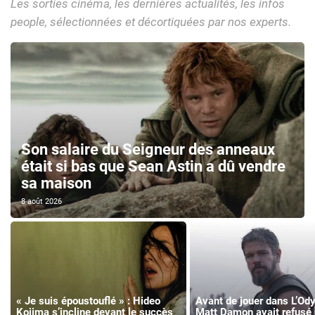
Les sorties cinéma, les dernières actualités, les infos
people, sélectionnées et décortiquées par nos experts.
Son salaire du Seigneur des anneaux
était si bas que Sean Astin a dû vendre
sa maison
8 août 2026
« Je suis époustouflé » : Hideo
Avant de jouer dans L’Od
Kojima s’incline devant le succès
Matt Damon avait refusé 