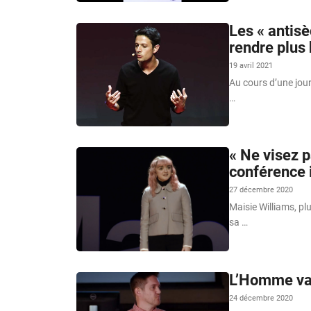
Les « antis
rendre plus
19 avril 2021
Au cours d’une jour
…
« Ne visez p
conférence 
27 décembre 2020
Maisie Williams, pl
sa …
L’Homme va-t
24 décembre 2020