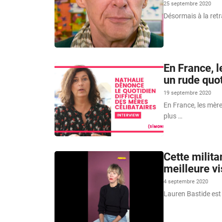
25 septembre 2020
Désormais à la retra
En France, 
un rude quo
19 septembre 2020
En France, les mère
plus …
Cette milita
meilleure v
4 septembre 2020
Lauren Bastide est 