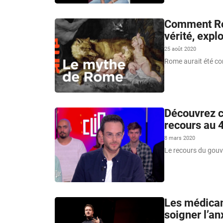
Comment Rom
vérité, explo
25 août 2020
Rome aurait été con
Découvrez ce
recours au 
8 mars 2020
Le recours du gouve
Les médicam
soigner l’an