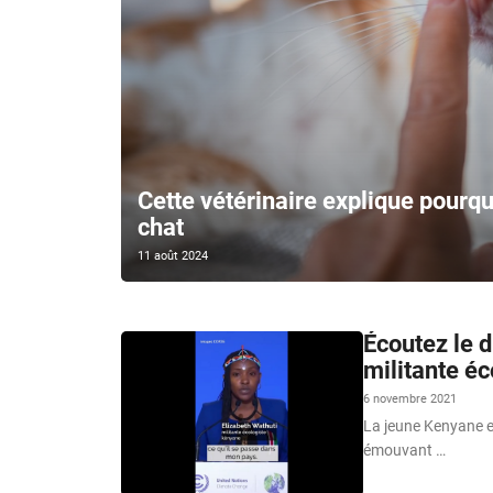
Cette vétérinaire explique pourquo
chat
11 août 2024
Écoutez le 
militante é
6 novembre 2021
La jeune Kenyane et
émouvant …