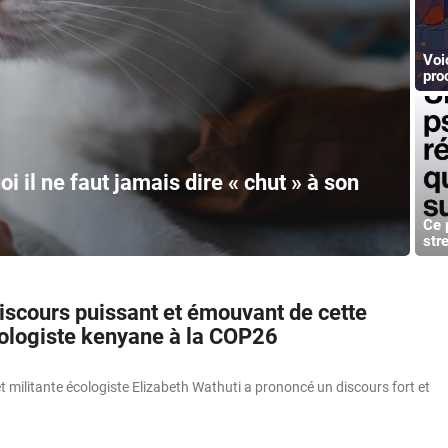
Voi
pro
i il ne faut jamais dire « chut » à son
Ce 
str
discours puissant et émouvant de cette
cologiste kenyane à la COP26
 militante écologiste Elizabeth Wathuti a prononcé un discours fort et