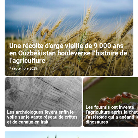
Une récolte d’orge vieille de 9 000 ans
en Ouzbékistan bouleverse l’histoire de
l’agriculture
7 septembre 2025
Les fourmis ont inventé
Les archéologues lèvent enfin le
l’agriculture après la chu
voile sur le vaste réseau de crêtes
l’astéroïde qui a anéanti l
et de canaux en Irak
dinosaures