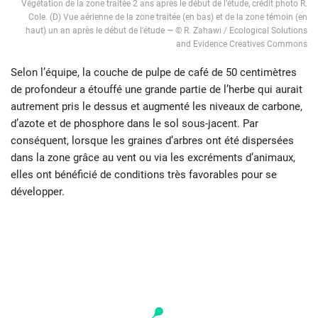
Végétation de la zone traitée 2 ans après le début de l’étude, crédit photo R.
Cole. (D) Vue aérienne de la zone traitée (en bas) et de la zone témoin (en
haut) un an après le début de l’étude — © R. Zahawi / Ecological Solutions
and Evidence Creatives Commons
Selon l’équipe, la couche de pulpe de café de 50 centimètres
de profondeur a étouffé une grande partie de l’herbe qui aurait
autrement pris le dessus et augmenté les niveaux de carbone,
d’azote et de phosphore dans le sol sous-jacent. Par
conséquent, lorsque les graines d’arbres ont été dispersées
dans la zone grâce au vent ou via les excréments d’animaux,
elles ont bénéficié de conditions très favorables pour se
développer.