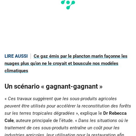
LIRE AUSSI
Ce gaz émis par le plancton marin façonne les
nuages plus qu’on ne le croyait et bouscule nos modèles
climatiques
Un scénario « gagnant-gagnant »
«
Ces travaux suggèrent que les sous-produits agricoles
peuvent être utilisés pour accélérer la reconstitution des forêts
sur les terres tropicales dégradées
», explique le
Dr Rebecca
Cole
, auteure principale de l’étude. «
Dans les situations où le
traitement de ces sous-produits entraîne un coût pour les
industries agricoles, leur utilisation pour la restauration afin