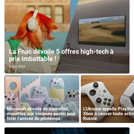
La Fnac dévoile 5 offres high-tech à
prix imbattable !
4 juin 2025
Microsoft dévoile de nouvelles
L’Ukraine appelle PlaySta
manettes aux couleurs pastel pour
Xbox à cesser toute activ
fêter l’arrivée du printemps
Russie