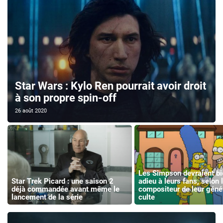
Star Wars : Kylo Ren pourrait avoir droit
à son propre spin-off
26 août 2020
Les Simpson devraient bie
Star Trek Picard : une saison 2
adieu à leurs fans, selon 
déjà commandée avant même le
compositeur de leur géné
lancement de la série
culte