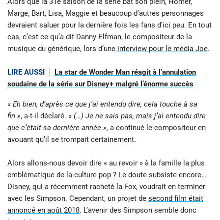
Alors que la 31e saison de la série bat son plein, Homer,
Marge, Bart, Lisa, Maggie et beaucoup d’autres personnages
devraient saluer pour la dernière fois les fans d’ici peu. En tout
cas, c’est ce qu’a dit Danny Elfman, le compositeur de la
musique du générique, lors d’une
interview pour le média Joe
.
LIRE AUSSI
La star de Wonder Man réagit à l’annulation
soudaine de la série sur Disney+ malgré l’énorme succès
« Eh bien, d’après ce que j’ai entendu dire, cela touche à sa
fin »
, a-t-il déclaré.
« (…) Je ne sais pas, mais j’ai entendu dire
que c’était sa dernière année »
, a continué le compositeur en
avouant qu’il se trompait certainement.
Alors allons-nous devoir dire « au revoir » à la famille la plus
emblématique de la culture pop ? Le doute subsiste encore…
Disney, qui a récemment racheté la Fox, voudrait en terminer
avec les Simpson. Cependant, un projet de
second film était
annoncé en août 2018
. L’avenir des Simpson semble donc