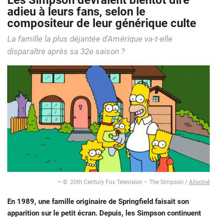
Les Simpson devraient bientôt dire
adieu à leurs fans, selon le
compositeur de leur générique culte
La famille la plus déjantée d'Amérique va-t-elle
disparaître après sa 32e saison ?
— © 20th Century Fox Television – The Simpson /
Allociné
En 1989, une famille originaire de Springfield faisait son
apparition sur le petit écran. Depuis, les Simpson continuent