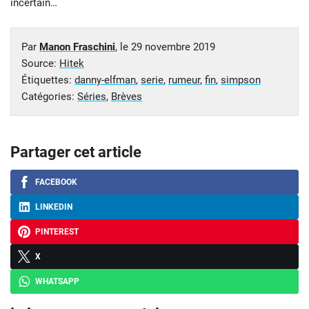
incertain…
Par
Manon Fraschini
, le
29 novembre 2019
Source:
Hitek
Étiquettes:
danny-elfman
,
serie
,
rumeur
,
fin
,
simpson
Catégories:
Séries
,
Brèves
Partager cet article
FACEBOOK
LINKEDIN
PINTEREST
X
WHATSAPP