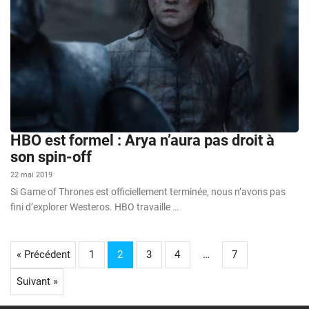
HBO est formel : Arya n’aura pas droit à
son spin-off
22 mai 2019
Si Game of Thrones est officiellement terminée, nous n’avons pas
fini d’explorer Westeros. HBO travaille …
« Précédent
1
2
3
4
…
7
Suivant »