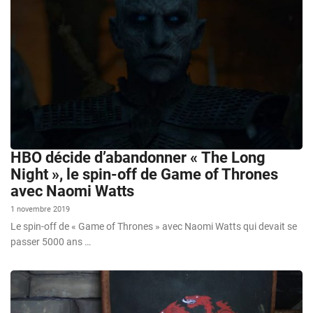
HBO décide d’abandonner « The Long
Night », le spin-off de Game of Thrones
avec Naomi Watts
1 novembre 2019
Le spin-off de « Game of Thrones » avec Naomi Watts qui devait se
passer 5000 ans …