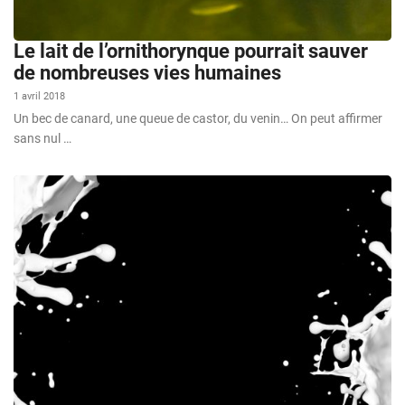
Le lait de l’ornithorynque pourrait sauver
de nombreuses vies humaines
1 avril 2018
Un bec de canard, une queue de castor, du venin… On peut affirmer
sans nul …