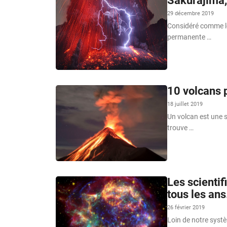
Sakurajima, 
29 décembre 2019
Considéré comme le
permanente …
10 volcans 
18 juillet 2019
Un volcan est une s
trouve …
Les scientif
tous les an
26 février 2019
Loin de notre systè