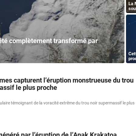
La 
sou
a été complètement transformé par
Cet
pro
mes capturent l’éruption monstrueuse du trou
ssif le plus proche
aire témoignant de la voracité extrême du trou noir supermassif le plus
énéré par l’éruption de l’Anak Krakatoa