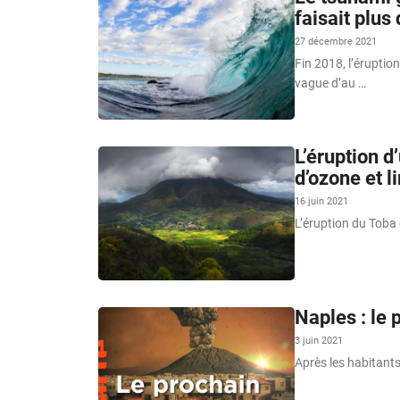
faisait plus
27 décembre 2021
Fin 2018, l’éruptio
vague d’au …
L’éruption d
d’ozone et l
16 juin 2021
L’éruption du Toba 
Naples : le
3 juin 2021
Après les habitants