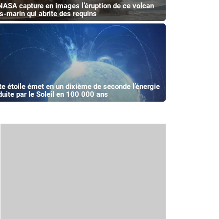
NASA capture en images l’éruption de ce volcan
s-marin qui abrite des requins
te étoile émet en un dixième de seconde l’énergie
duite par le Soleil en 100 000 ans