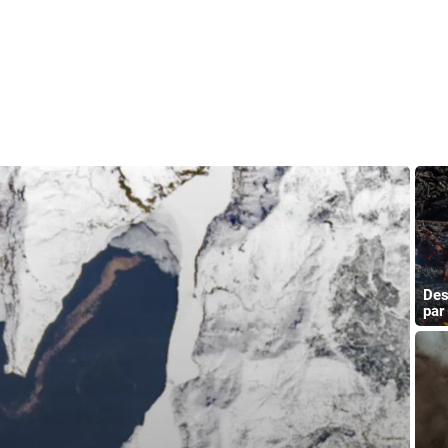
Des
par