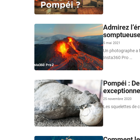
Admirez l’ér
somptueuse
5 mai 2021
Un photographe a fi
Insta360 Pro …
Pompéi : Des
exceptionne
25 novembre 2020
Les squelettes de c
Comment les