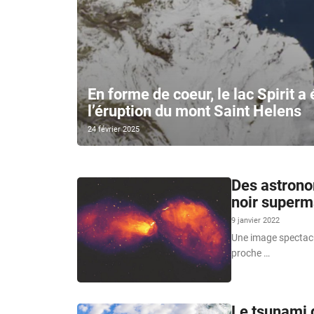
En forme de coeur, le lac Spirit 
l’éruption du mont Saint Helens
24 février 2025
Des astrono
noir superma
9 janvier 2022
Une image spectacul
proche …
Le tsunami g