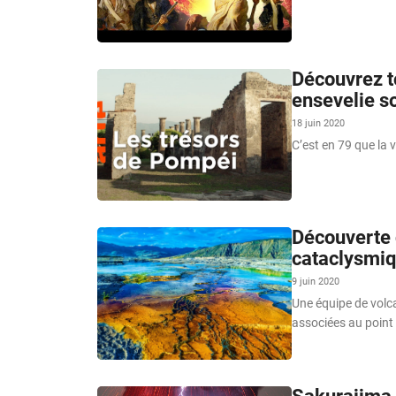
Découvrez t
ensevelie so
18 juin 2020
C’est en 79 que la vi
Découverte 
cataclysmiq
9 juin 2020
Une équipe de vol
associées au point