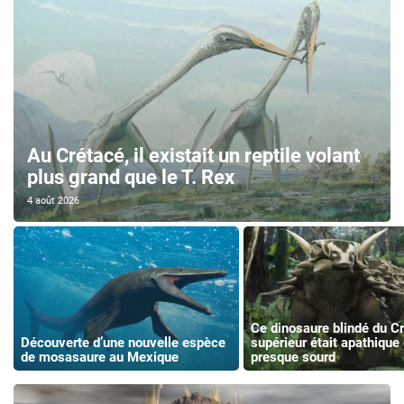
Au Crétacé, il existait un reptile volant
plus grand que le T. Rex
4 août 2026
Ce dinosaure blindé du C
Découverte d’une nouvelle espèce
supérieur était apathique 
de mosasaure au Mexique
presque sourd