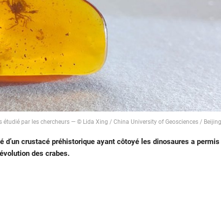
s étudié par les chercheurs — © Lida Xing / China University of Geosciences / Beijin
é d’un crustacé préhistorique ayant côtoyé les dinosaures a permis
’évolution des crabes.