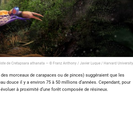
tiste de Cretapsara athanata — © Franz Anthony / Javier Luque / Harvard Universit
t des morceaux de carapaces ou de pinces) suggéraient que les
’eau douce il y a environ 75 à 50 millions d’années. Cependant, pour
 évoluer à proximité d’une forêt composée de résineux.