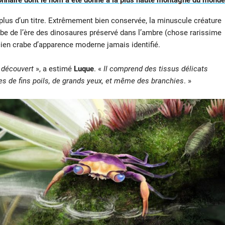
onnaire dont le nom a été donné à la plus haute montagne du monde
plus d’un titre. Extrêmement bien conservée, la minuscule créature
rabe de l’ère des dinosaures préservé dans l’ambre (chose rarissime
cien crabe d’apparence moderne jamais identifié.
s découvert
», a estimé
Luque
. «
Il comprend des tissus délicats
 de fins poils, de grands yeux, et même des branchies
. »