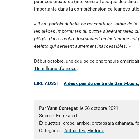
pour ces créatures (intervenu à l’époque des dino
importante dans la compréhension de leur évolutio
«
Il est parfois difficile de reconstituer l’arbre de 
les pièces importantes du puzzle s’avérant rares o
piégés dans l’ambre fournissent un instantané uniqu
éteints qui seraient autrement inaccessibles
. »
Début octobre, une équipe de chercheurs américai
16 millions d’années
.
LIRE AUSSI
À deux pas du centre de Saint-Louis,
Par
Yann Contegat
, le
26 octobre 2021
Source:
Eurekalert
Étiquettes:
crabe
,
ambre
,
cretapsara athanata
,
f
Catégories:
Actualités
,
Histoire