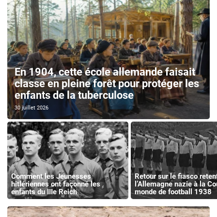
En 1904, cette école allemande faisait
classe en pleine forêt pour protéger les
enfants de la tuberculose
30 juillet 2026
Comment les Jeunesses
Retour sur le fiasco reten
hitlériennes ont façonné les
l’Allemagne nazie à la C
enfants du IIIe Reich
monde de football 1938