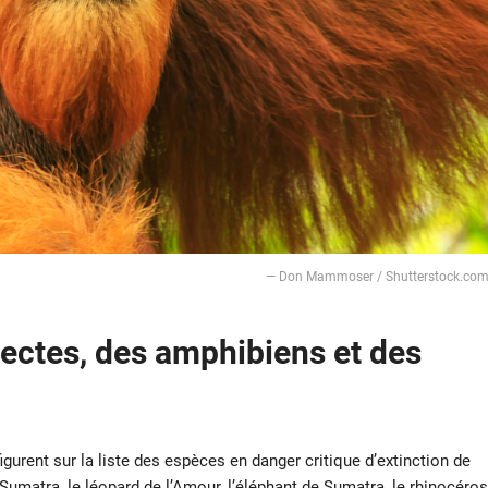
— Don Mammoser / Shutterstock.co
ectes, des amphibiens et des
urent sur la liste des espèces en danger critique d’extinction de
Sumatra, le
léopard
de l’Amour, l’
éléphant
de Sumatra, le
rhinocéros