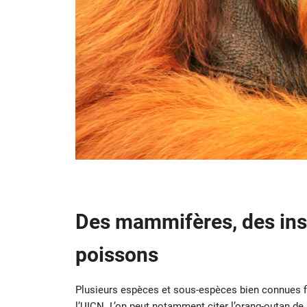
Des mammifères, des ins
poissons
Plusieurs espèces et sous-espèces bien connues fig
l’UICN. L’on peut notamment citer l’
orang-outan
de 