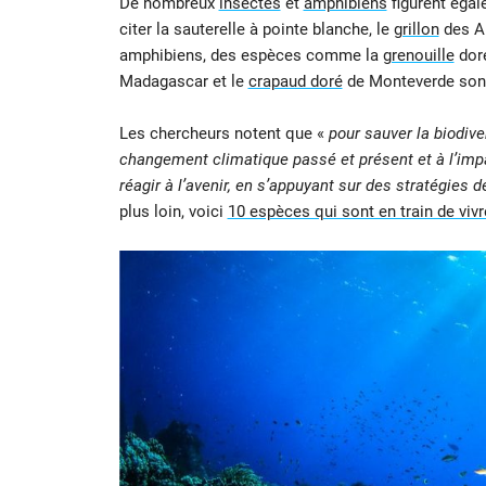
De nombreux
insectes
et
amphibiens
figurent égal
citer la sauterelle à pointe blanche, le
grillon
des Al
amphibiens, des espèces comme la
grenouille
dor
Madagascar et le
crapaud doré
de Monteverde sont
Les chercheurs notent que «
pour sauver la biodiv
changement climatique passé et présent et à l’imp
réagir à l’avenir, en s’appuyant sur des stratégies
plus loin, voici
10 espèces qui sont en train de vivr