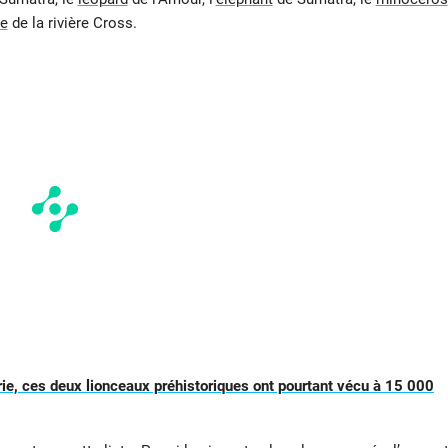
le
de la rivière Cross.
rie, ces deux lionceaux préhistoriques ont pourtant vécu à 15 000