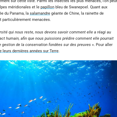
ement sur cette liste. Parmi les insectes les plus menacés, l’on peu
pes méridionales et le
papillon
bleu de Swanepoel. Quant aux
ée du Panama, la
salamandre
géante de Chine, la rainette de
 particulièrement menacées.
ersité qui nous reste, nous devons savoir comment elle a réagi au
act humain, afin que nous puissions prédire comment elle pourrait
 de gestion de la conservation fondées sur des preuves
». Pour aller
e leurs dernières années sur Terre
.