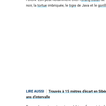
noir, la
tortue
imbriquée, le
tigre
de Java et le
goril
LIRE AUSSI
Trouvés à 15 mètres d’écart en Sibé
ans d’intervalle