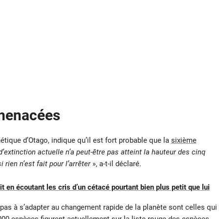
 menacées
tique d’Otago, indique qu’il est fort probable que la
sixième
d’extinction actuelle n’a peut-être pas atteint la hauteur des cinq
rien n’est fait pour l’arrêter
», a-t-il déclaré.
 en écoutant les cris d’un cétacé pourtant bien plus petit que lui
 pas à s’adapter au changement rapide de la planète sont celles qui
 000 espèces figurent actuellement sur la liste rouge des espèces