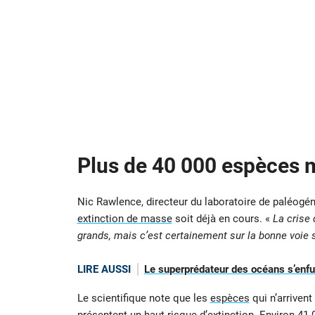
Plus de 40 000 espèces
Nic Rawlence, directeur du laboratoire de paléogéné
extinction de masse
soit déjà en cours. «
La crise 
grands, mais c’est certainement sur la bonne voie si 
LIRE AUSSI
Le superprédateur des océans s’enfuit
Le scientifique note que les
espèces
qui n’arrivent
présentent un haut risque d’extinction. Environ 41