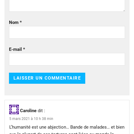
Nom
*
E-mail
*
Caroline
dit :
5 mars 2021 à 10 h 38 min
L’humanité est une abjection… Bande de malades… et bien