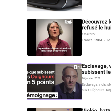
Découvrez l
refusé le hu
4 mai 2022
France. 1984. « Je 
Esclavage, v
subissent le
26 janvier 2022
Esclavage, viols, s
aux Ouïghours. Ra
Violée, batt