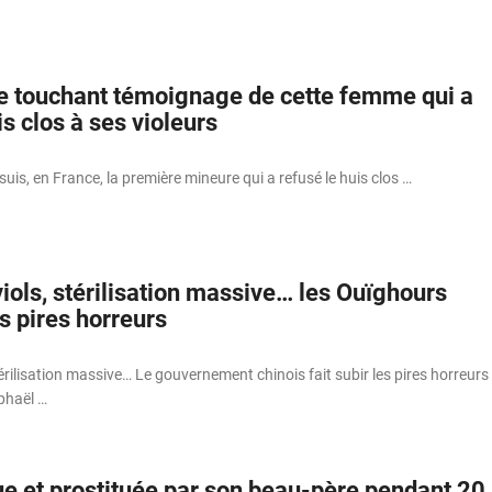
e touchant témoignage de cette femme qui a
is clos à ses violeurs
suis, en France, la première mineure qui a refusé le huis clos …
iols, stérilisation massive… les Ouïghours
s pires horreurs
térilisation massive… Le gouvernement chinois fait subir les pires horreurs
phaël …
ue et prostituée par son beau-père pendant 20