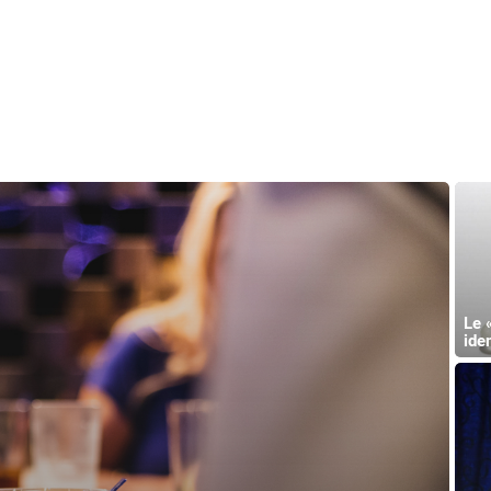
Le 
iden