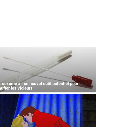
« sexome » : un nouvel outil potentiel pour
tifier les violeurs