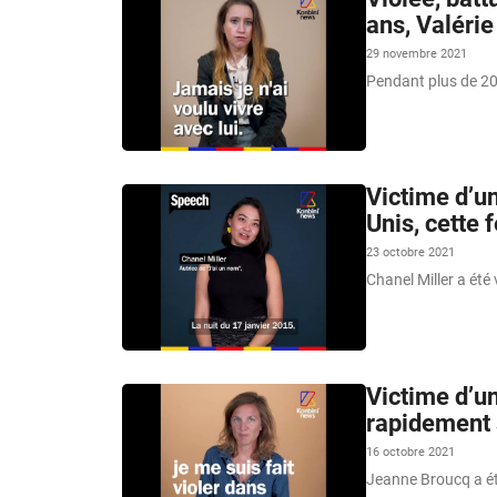
ans, Valérie
29 novembre 2021
Pendant plus de 20 
Victime d’un
Unis, cette
23 octobre 2021
Chanel Miller a été 
Victime d’un
rapidement 
16 octobre 2021
Jeanne Broucq a été