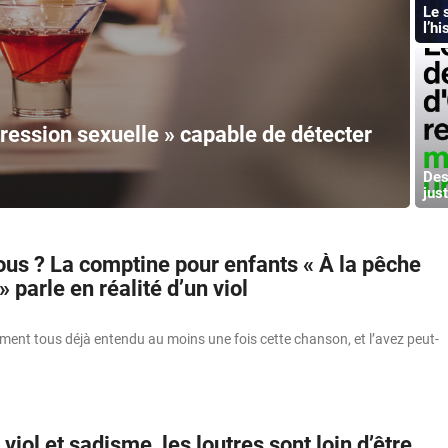
Le 
l’hi
ression sexuelle » capable de détecter
Des
just
ous ? La comptine pour enfants « À la pêche
 parle en réalité d’un viol
ment tous déjà entendu au moins une fois cette chanson, et l’avez peut-
 viol et sadisme, les loutres sont loin d’être