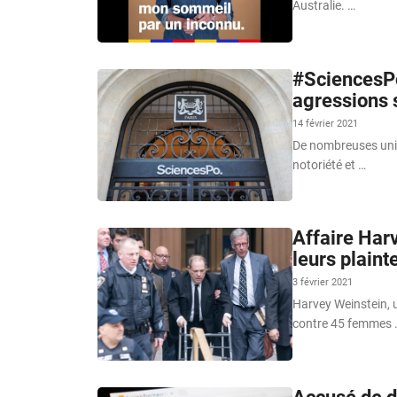
Australie. …
#SciencesPor
agressions s
14 février 2021
De nombreuses unive
notoriété et …
Affaire Har
leurs plaint
3 février 2021
Harvey Weinstein, 
contre 45 femmes 