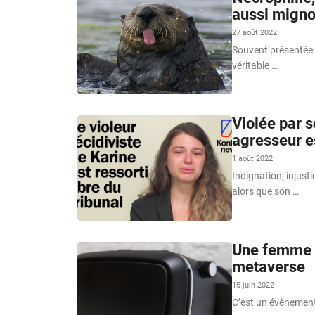
aussi migno
27 août 2022
Souvent présentée c
véritable …
Violée par s
agresseur es
1 août 2022
Indignation, injust
alors que son …
Une femme a
metaverse
15 juin 2022
C’est un évènement 