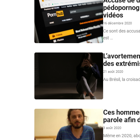
Accusé de di
pédopornogr
vidéos
16 décembre 2020
Ce sont des accusa
est …
L’avortement
des extrémis
21 août 2020
Au Brésil, la crois
Ces hommes 
parole afin 
3 août 2020
Même en 2020, abord