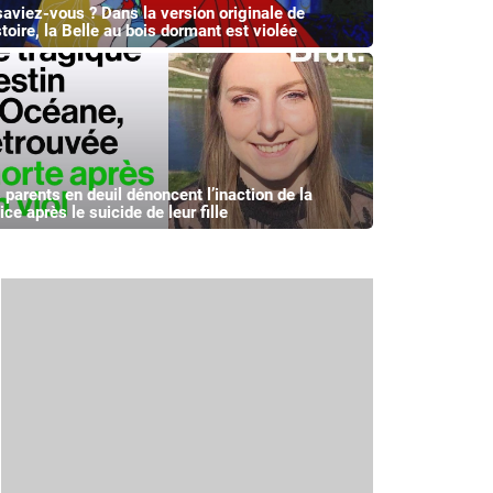
saviez-vous ? Dans la version originale de
stoire, la Belle au bois dormant est violée
 parents en deuil dénoncent l’inaction de la
ice après le suicide de leur fille