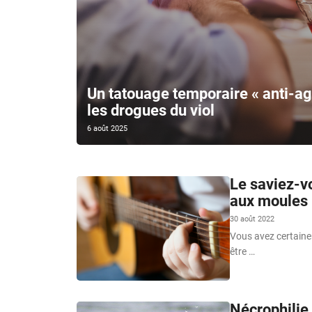
Un tatouage temporaire « anti-ag
les drogues du viol
6 août 2025
Le saviez-v
aux moules »
30 août 2022
Vous avez certaine
être …
Nécrophilie,