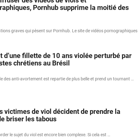
ffuser des vidéos de viols et
aphiques, Pornhub supprime la moitié des
tions graves qui pèsent sur Pornhub. Le site de vidéos pornographiques
 d’une fillette de 10 ans violée perturbé par
tes chrétiens au Brésil
ade des anti-avortement est repartie de plus belle et prend un tournant …
victimes de viol décident de prendre la
de briser les tabous
er le sujet du viol est encore bien complexe. Si cela est …