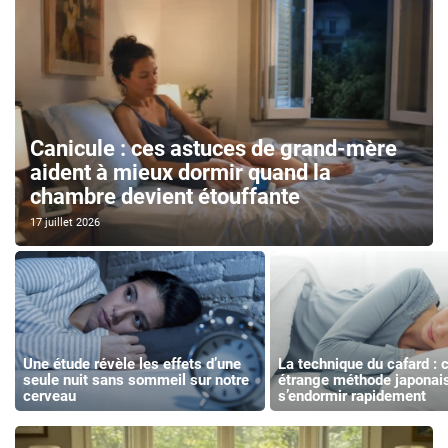
Canicule : ces astuces de grand-mère
aident à mieux dormir quand la
chambre devient étouffante
17 juillet 2026
Une étude révèle les effets d’une
La technique du cafard : 
seule nuit sans sommeil sur notre
étrange méthode japonai
cerveau
s’endormir rapidement