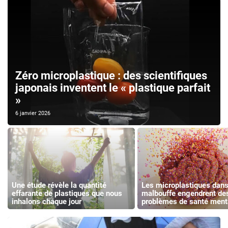
Zéro microplastique : des scientifiques
japonais inventent le « plastique parfait
»
6 janvier 2026
Une étude révèle la quantité
Les microplastiques dans
effarante de plastiques que nous
malbouffe engendrent de
inhalons chaque jour
problèmes de santé ment