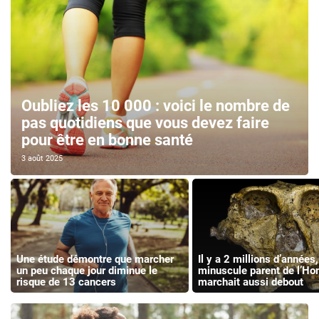
Oubliez les 10 000 : voici le nombre de
pas quotidiens que vous devez faire
pour être en bonne santé
3 août 2025
Une étude démontre que marcher
Il y a 2 millions d’années,
un peu chaque jour diminue le
minuscule parent de l’H
risque de 13 cancers
marchait aussi debout