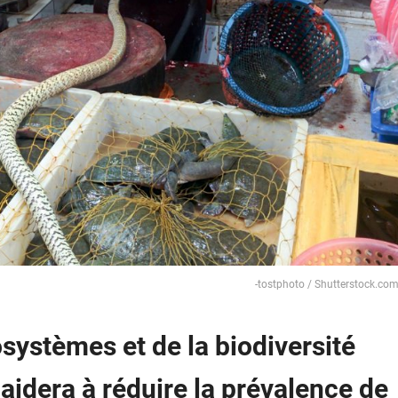
-tostphoto / Shutterstock.co
systèmes et de la biodiversité
idera à réduire la prévalence de