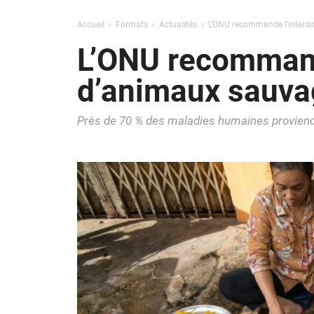
Accueil
Formats
Actualités
L’ONU recommande l’interdi
L’ONU recommand
d’animaux sauva
Près de 70 % des maladies humaines proviend