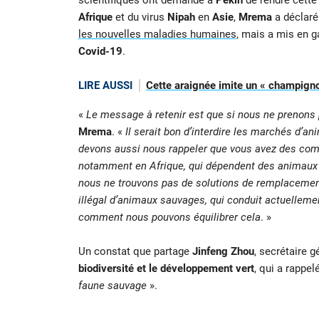
scientifiques ont demandé à
Pékin
de rendre cette
Afrique
et du virus
Nipah
en
Asie
,
Mrema
a déclaré
les nouvelles maladies humaines
, mais a mis en g
Covid-19
.
LIRE AUSSI
Cette araignée imite un « champigno
«
Le message à retenir est que si nous ne prenons p
Mrema
. «
Il serait bon d’interdire les marchés d’a
devons aussi nous rappeler que vous avez des commu
notamment en Afrique, qui dépendent des animaux 
nous ne trouvons pas de solutions de remplaceme
illégal d’animaux sauvages, qui conduit actuelleme
comment nous pouvons équilibrer cela
. »
Un constat que partage
Jinfeng Zhou
, secrétaire g
biodiversité et le développement vert
, qui a rappel
faune sauvage
».