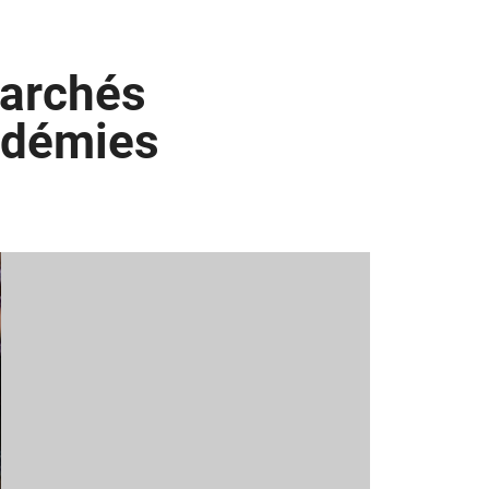
marchés
ndémies