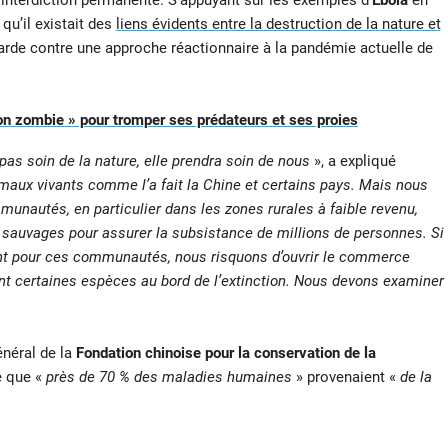
 interdiction permanente. S’appuyant sur les exemples d’
Ebola
en
 qu’il existait des
liens évidents entre la destruction de la nature et
arde contre une approche réactionnaire à la pandémie actuelle de
n zombie » pour tromper ses prédateurs et ses proies
as soin de la nature, elle prendra soin de nous
», a expliqué
nimaux vivants comme l’a fait la Chine et certains pays. Mais nous
nautés, en particulier dans les zones rurales à faible revenu,
sauvages pour assurer la subsistance de millions de personnes. Si
nt pour ces communautés, nous risquons d’ouvrir le commerce
nt certaines espèces au bord de l’extinction. Nous devons examiner
énéral de la
Fondation chinoise pour la conservation de la
é que «
près de 70 % des maladies humaines
» provenaient «
de la