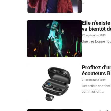
…
Elle n’exist
va bientôt d
22 septembre 2019
Une très bonne nouv
Profitez d’u
écouteurs Bl
21 septembre 2019
Cet article contient
commission. …