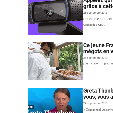
Appelez qui 
grâce à cet
25 septembre 2019
Cet article contient
commission. …
Ce jeune Fra
mégots en v
25 septembre 2019
L’étudiant Julien P
Greta Thunb
vous, vous 
24 septembre 2019
« Comment osez-vou