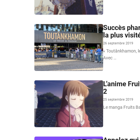
Succès phar
la plus visit
26 septembre 2019
« Toutânkhamon, le
Avec …
L’anime Fru
2
25 septembre 2019
Le manga Fruits Bas