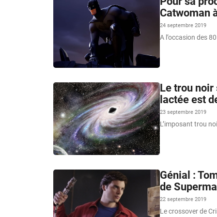
Pour sa proc
Catwoman à 
24 septembre 2019
A l’occasion des 80
Le trou noir
lactée est d
23 septembre 2019
L’imposant trou noi
Génial : Tom
de Superma
22 septembre 2019
Le crossover de Cri