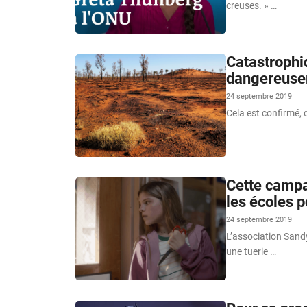
creuses. » …
Catastrophi
dangereusem
24 septembre 2019
Cela est confirmé, 
Cette campa
les écoles p
24 septembre 2019
L’association Sand
une tuerie …