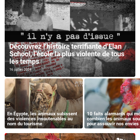
Découvrez l’histoire terrifiante d’Elan
School, l’école la plus violente de tous
les temps
16 juillet 2024
En Égypte, les animaux subissent
10 faits alarmants qui mo
des violences insoutenables au
combien les animaux souf
nom du tourisme
pour assouvir nos envies