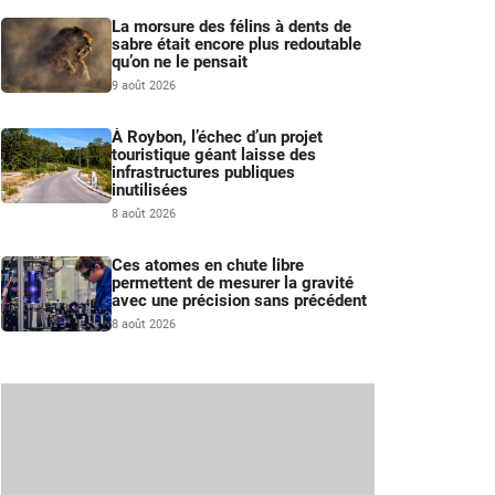
La morsure des félins à dents de
sabre était encore plus redoutable
qu’on ne le pensait
9 août 2026
À Roybon, l’échec d’un projet
touristique géant laisse des
infrastructures publiques
inutilisées
8 août 2026
s
Ces atomes en chute libre
permettent de mesurer la gravité
avec une précision sans précédent
8 août 2026