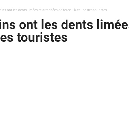
phins ont les dents limées et arrachées de force… à cause des touristes
ins ont les dents limé
es touristes