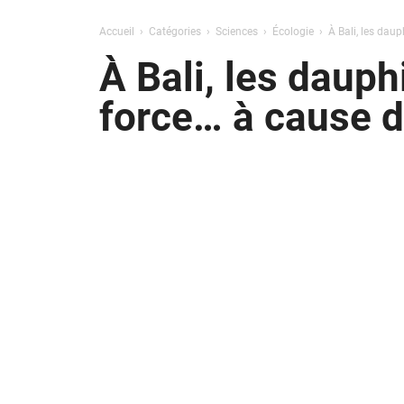
Accueil
Catégories
Sciences
Écologie
À Bali, les dau
À Bali, les dauph
force… à cause d