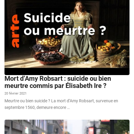
Mort d’Amy Robsart : suicide ou bien
meurtre commis par Élisabeth Ire ?
20 février 2021
Meurtre ou bien suicide ? La mort d’Amy Robsart, survenue en
septembre 1560, demeure encore …