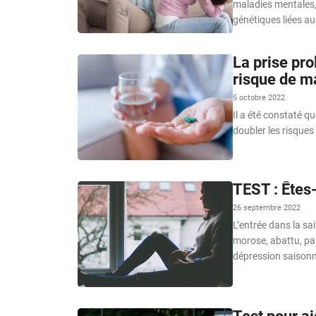
maladies mentales,
génétiques liées au
La prise pro
risque de m
5 octobre 2022
Il a été constaté qu
doubler les risques
TEST : Êtes-
26 septembre 2022
L’entrée dans la sai
morose, abattu, pa
dépression saisonni