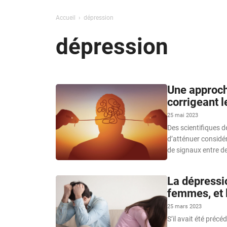
Accueil
dépression
dépression
Une approche
corrigeant l
25 mai 2023
Des scientifiques 
d’atténuer considér
de signaux entre de
La dépressi
femmes, et 
25 mars 2023
S’il avait été préc