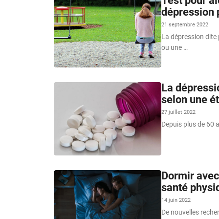
Test pour ai
dépression 
21 septembre 2022
La dépression dite 
ou une …
La dépressio
selon une é
27 juillet 2022
Depuis plus de 60 a
Dormir avec 
santé physi
14 juin 2022
De nouvelles recher