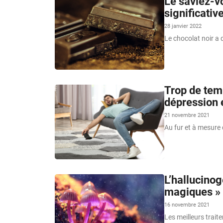
Le saviez-v
significati
28 janvier 2022
Le chocolat noir a 
Trop de tem
dépression e
21 novembre 2021
Au fur et à mesure
L’hallucino
magiques » 
16 novembre 2021
Les meilleurs trait