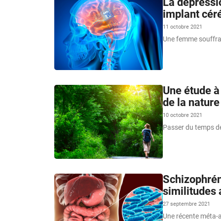
La dépressio
implant cér
11 octobre 2021
Une femme souffran
Une étude à 
de la nature
10 octobre 2021
Passer du temps deho
Schizophréni
similitudes 
27 septembre 2021
Une récente méta-an