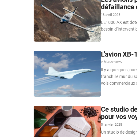
défaillance 
13 avril 2025
L'E1000 AX est doté
besoin d’interventio
L’avion XB-1
2 février 2025
Il y a quelques jou
franchi le mur du 
vols commerciaux 
Ce studio d
pour vos vo
5 janvier 2025
Un studio de design