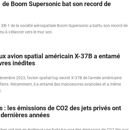
1 de Boom Supersonic bat son record de
 XB-1 de la société aérospatiale Boom Supersonic a battu son record de
enu à s'élancer vers le mur son.
ux avion spatial américain X-37B a entamé
res inédites
écembre 2023, l'avion spatial top secret X-37B de l'armée américaine
a Terre. Récemment, il a entamé des manoeuvres avancées et a même
.
 : les émissions de CO2 des jets privés ont
 dernières années
ches ont mis en évidence une forte hausse des émissions de CO2 liés aux