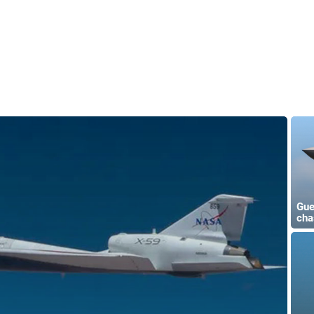
Gue
cha