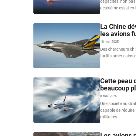
capacités, non pas 
deuxième essai en 
La Chine dév
les avions f
18 mai 2025
Des chercheurs chin
furtifs américains 
Cette peau 
beaucoup pl
8 mai 2025
Une société austra
capable de réduire 
militaires.
Les avions p