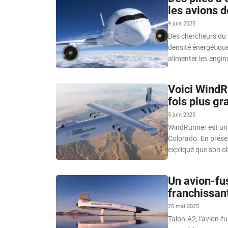
les avions d
9 juin 2025
Des chercheurs du 
densité énergétique 
alimenter les engin
Voici WindR
fois plus gr
5 juin 2025
WindRunner est un 
Colorado. En présen
expliqué que son ob
Un avion-fu
franchissan
25 mai 2025
Talon-A2, l'avion-f