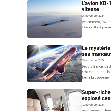
L’avion XB-
vitesse
25 novembre 2024
Récemment, l'avion
vitesse. Il est parv
Le mystérie
ses manœuv
15 novembre 2024
Depuis le mois de d
orbite autour de l
freiné brusquement
Super-riches
explosé ces
12 novembre 2024
De récentes recher