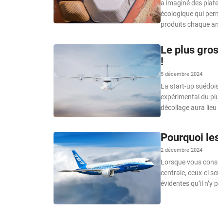
a imaginé des plat
écologique qui perm
produits chaque a
Le plus gro
!
5 décembre 2024
La start-up suédois
expérimental du plu
décollage aura lieu
Pourquoi les
2 décembre 2024
Lorsque vous consul
centrale, ceux-ci s
évidentes qu’il n’y p