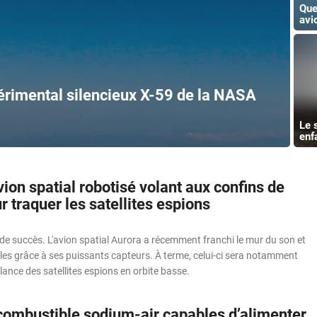
Que
avi
périmental silencieux X-59 de la NASA
Le 
enf
ion spatial robotisé volant aux confins de
r traquer les satellites espions
de succès. L'avion spatial Aurora a récemment franchi le mur du son et
les grâce à ses puissants capteurs. À terme, celui-ci sera notamment
llance des satellites espions en orbite basse.
 combustible sodium-air capables d’alimenter