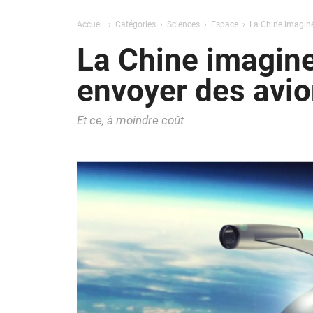
Accueil
Catégories
Sciences
Espace
La Chine imagin
La Chine imagin
envoyer des avio
Et ce, à moindre coût