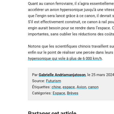
Quant au canon ferroviaire, il s’agira essentielle
accélérer un avion hypersonique jusqu’à une vitess
que l’engin sera lancé grâce à ce canon, il devrait 
S’il est effectivement construit, ce canon à rail po
engin aurait besoin pour se rendre dans l’espace. 
importantes, sans oublier les réductions des coû
Notons que les scientifiques chinois travaillent s
enfin sur le point de réaliser une percée dans leurs 
hypersonique qui vole à plus de 6 000 km/h
.
Par
Gabrielle Andriamanjatoson
, le
25 mars 202
Source:
Futurism
Étiquettes:
chine
,
espace
,
Avion
,
canon
Catégories:
Espace
,
Brèves
Partager cet article