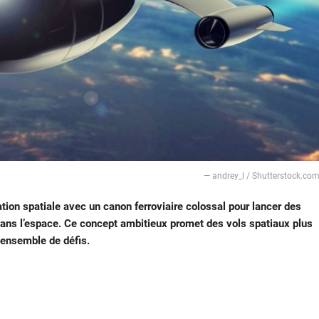
— andrey_l / Shutterstock.co
ation spatiale avec un canon ferroviaire colossal pour lancer des
dans l’espace. Ce concept ambitieux promet des vols spatiaux plus
 ensemble de défis.