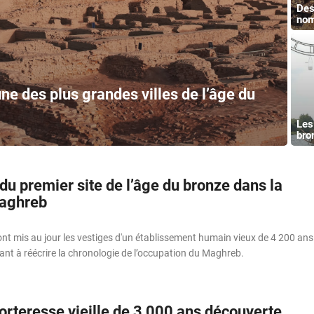
Des
nom
une des plus grandes villes de l’âge du
Les
bro
u premier site de l’âge du bronze dans la
Maghreb
nt mis au jour les vestiges d'un établissement humain vieux de 4 200 ans
nt à réécrire la chronologie de l’occupation du Maghreb.
rteresse vieille de 3 000 ans découverte