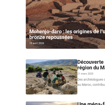
Mohenjo-daro : les origines de l’
bronze repoussées
19 avril 2026
Découverte d
région du 
21 mars 2025
Des archéologues o
au Maroc, contribua
Une méga-fo