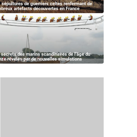
 sépultures de guerriers celtes renfermant de
breux artefacts découvertes en France
 secrets des marins scandinaves de l’âge du
nze révélés par de nouvelles simulations