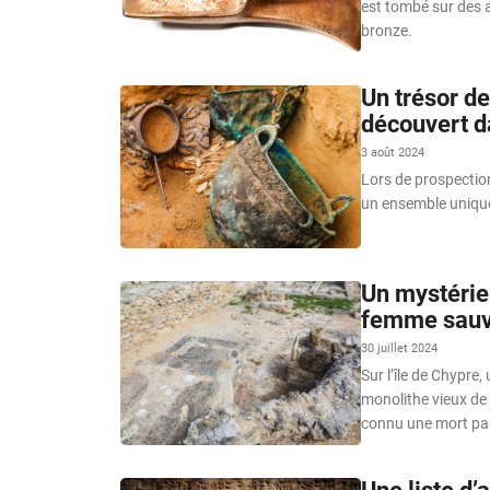
est tombé sur des a
bronze.
Un trésor de
découvert d
3 août 2024
Lors de prospectio
un ensemble unique
Un mystérieu
femme sauv
30 juillet 2024
Sur l’île de Chypre
monolithe vieux de
connu une mort par