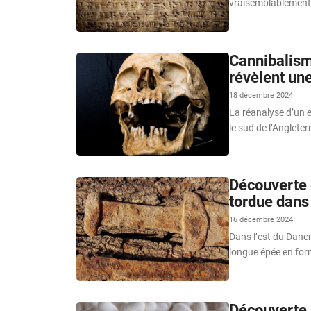
vraisemblablement p
Cannibalism
révèlent une
18 décembre 2024
La réanalyse d’un 
le sud de l’Angleter
Découverte 
tordue dans
16 décembre 2024
Dans l’est du Dane
longue épée en form
Découverte i