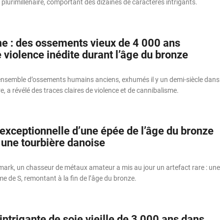
lurimillénaire, comportant des dizaines de caractères intrigants.
e : des ossements vieux de 4 000 ans
 violence inédite durant l’âge du bronze
ensemble d’ossements humains anciens, exhumés il y un demi-siècle dans
re, a révélé des traces claires de violence et de cannibalisme.
exceptionnelle d’une épée de l’âge du bronze
 une tourbière danoise
mark, un chasseur de métaux amateur a mis au jour un artefact rare : une
e de S, remontant à la fin de l’âge du bronze.
ntrigante de soie vieille de 3 000 ans dans