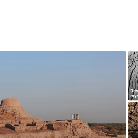
Des
mys