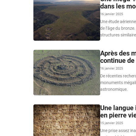
dans les mo
16 janvier 2025
Une étude aérienne a
de l’âge du bronze. 
structures similair
Après des m
continue de
16 janvier 2025
De récentes recherc
monuments mégalith
astronomique.
Une langue 
en pierre vi
15 janvier 2025
Une prise assez in