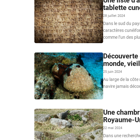
Une liste d’
tablette cu
28 juillet 2024
Dans le sud du pays
caractères cunéifor
comme l’un des plu
Découverte 
monde, viei
25 juin 2024
Au large de la côte 
navire jamais décou
Une chambre
Royaume-U
22 mai 2024
Dans une recherche 