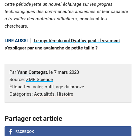
cette période jette un nouvel éclairage sur les progrès
technologiques des communautés anciennes et leur capacité
à travailler des matériaux difficiles
», concluent les
chercheurs.
LIRE AUSSI
Le mystère du col Dyatlov peut-il vraiment
s’expliquer par une avalanche de petite taille ?
Par
Yann Contegat
, le
7 mars 2023
Source:
ZME Science
Étiquettes:
acier
,
outil
,
age du bronze
Catégories:
Actualités
,
Histoire
Partager cet article
FACEBOOK