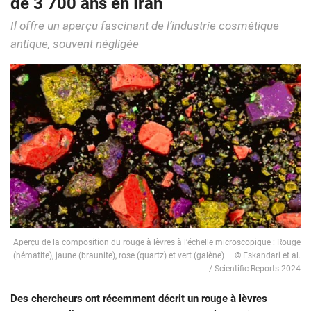
de 3 700 ans en Iran
Il offre un aperçu fascinant de l’industrie cosmétique
antique, souvent négligée
Aperçu de la composition du rouge à lèvres à l’échelle microscopique : Rouge
(hématite), jaune (braunite), rose (quartz) et vert (galène) — © Eskandari et al.
/ Scientific Reports 2024
Des chercheurs ont récemment décrit un rouge à lèvres