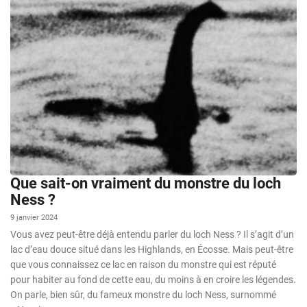
Que sait-on vraiment du monstre du loch
Ness ?
9 janvier 2024
Vous avez peut-être déjà entendu parler du loch Ness ? Il s’agit d’un
lac d’eau douce situé dans les Highlands, en Écosse. Mais peut-être
que vous connaissez ce lac en raison du monstre qui est réputé
pour habiter au fond de cette eau, du moins à en croire les légendes.
On parle, bien sûr, du fameux monstre du loch Ness, surnommé