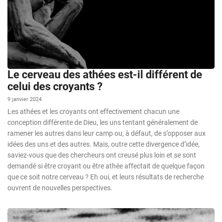
Le cerveau des athées est-il différent de
celui des croyants ?
9 janvier 2024
Les athées et les croyants ont effectivement chacun une
conception différente de Dieu, les uns tentant généralement de
ramener les autres dans leur camp ou, à défaut, de s’opposer aux
idées des uns et des autres. Mais, outre cette divergence d’idée,
saviez-vous que des chercheurs ont creusé plus loin et se sont
demandé si être croyant ou être athée affectait de quelque façon
que ce soit notre cerveau ? Eh oui, et leurs résultats de recherche
ouvrent de nouvelles perspectives.