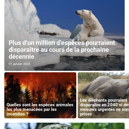
Plus d’un million d’espèces pourraient
disparaître au cours de la prochaine
décennie
11 janvier 2022
Les éléphants pourraient
Quelles sont les espèces animales
disparaître en 2040 si de
les plus menacées par les
mesures urgentes ne son
incendies ?
prises