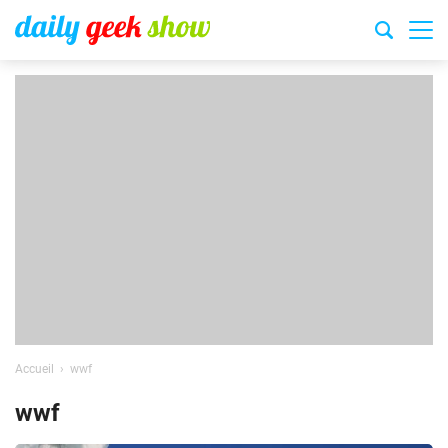
Accueil
wwf
wwf