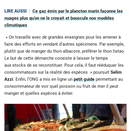
LIRE AUSSI
Ce gaz émis par le plancton marin façonne les
nuages plus qu’on ne le croyait et bouscule nos modèles
climatiques
» On travaille avec de grandes enseignes pour les amener à
faire des efforts en vendant d’autres spécimens. Par exemple,
plutôt que de manger du thon albacore, préférer le thon listao.
Le but de cette démarche consiste à laisser le temps
aux stocks de se reconstituer. Pour cela, il faut rééduquer les
consommateurs sur la réalité des espèces » poursuit
Selim
Azzi
. Enfin, l’ONG a mis en ligne un
petit guide
permettant au
consommateur de voir quel poisson ou fruit de mer il peut
manger et quelles espèces à éviter.