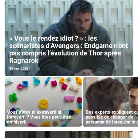
« Vous le rendez idiot ? » : les
scénaristes d’Avengers : Endgame n’ont
pas compris l’évolution de Thor après
Ragnarok
25 mai 2026
Vous n’êtes ni extraverti ni
Des experts expliquent qu’
introverti ? Vous êtes peut-être
possible de changer de
ambiverti
personnalité lorsqu’on le 