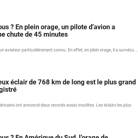
us ? En plein orage, un pilote d’avion a
ne chute de 45 minutes
un aviateur particulièrement connu. En effet, en plein orage, il a survécu …
ux éclair de 768 km de long est le plus grand
gistré
icains ont annoncé deux records assez insolites. Les éclairs les plus
ous ? En Amérique du Sud, l’orage de