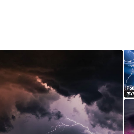
Pou
ray