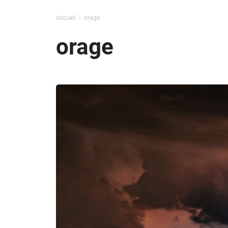
Accueil
orage
orage