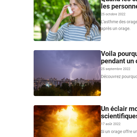
les personne
25 octobre 2022
L’asthme des orage
après un orage.
Voila pourqu
pendant un 
25 septembre 2022
Découvrez pourquoi
Un éclair mo
scientifique
17 août 2022
Si un orage offre u