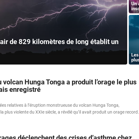
Un 
ins
ir de 829 kilomètres de long établit un
Les
plu
u volcan Hunga Tonga a produit l’orage le plus
ais enregistré
ées relatives à l’éruption monstrueuse du volcan Hunga Tonga,
 plus violente du XXIe siècle, a révélé qu’il avait produit un orage record.
rages déclenchent des crises d’asthme chez