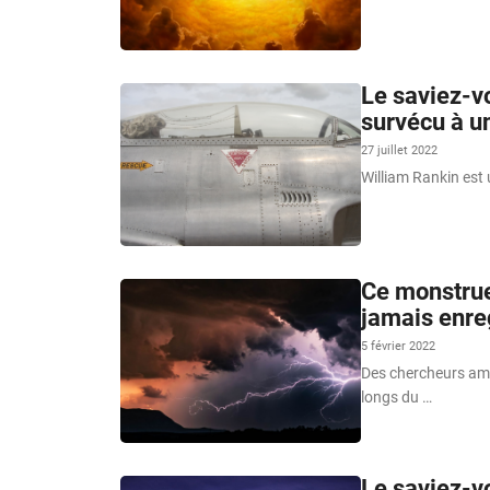
Le saviez-vo
survécu à u
27 juillet 2022
William Rankin est 
Ce monstrue
jamais enre
5 février 2022
Des chercheurs amér
longs du …
Le saviez-v