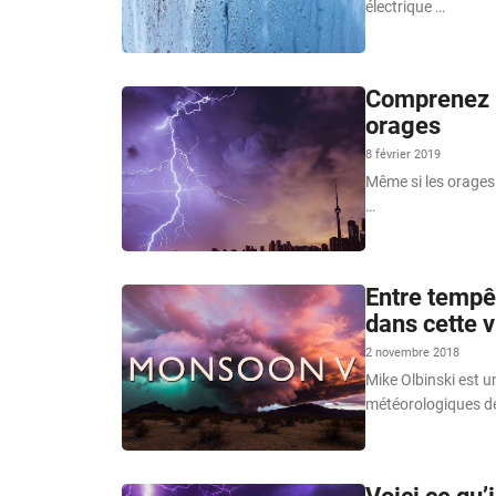
électrique …
Comprenez l
orages
8 février 2019
Même si les orages
…
Entre tempêt
dans cette 
2 novembre 2018
Mike Olbinski est 
météorologiques dep