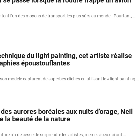
il se passe lorsque la foudre frappe un avion
tent l’un des moyens de transport les plus sûrs au monde ! Pourtant, …
echnique du light painting, cet artiste réalise
aphies époustouflantes
on modèle capturent de superbes clichés en utilisant le « light painting …
des aurores boréales aux nuits d’orage, Neil
e la beauté de la nature
ature n’a de cesse de surprendre les artistes, même si ceux-ci ont …