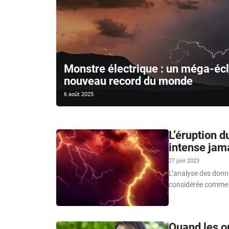
Monstre électrique : un méga-écla
nouveau record du monde
6 août 2025
L’éruption d
intense jam
27 juin 2023
L’analyse des donn
considérée comme la
Quand les o