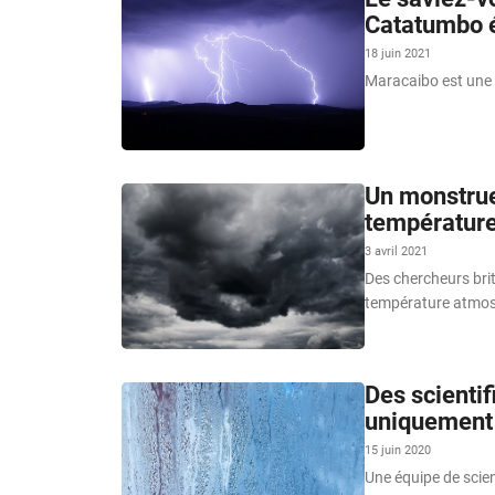
Catatumbo é
18 juin 2021
Maracaibo est une 
Un monstrueu
température
3 avril 2021
Des chercheurs bri
température atmosp
Des scientif
uniquement l
15 juin 2020
Une équipe de scien