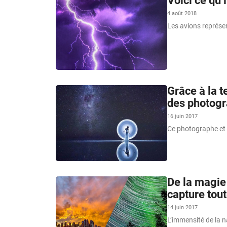
Voici ce qu’
4 août 2018
Les avions représen
Grâce à la t
des photogr
16 juin 2017
Ce photographe et s
De la magie 
capture tout
14 juin 2017
L’immensité de la n