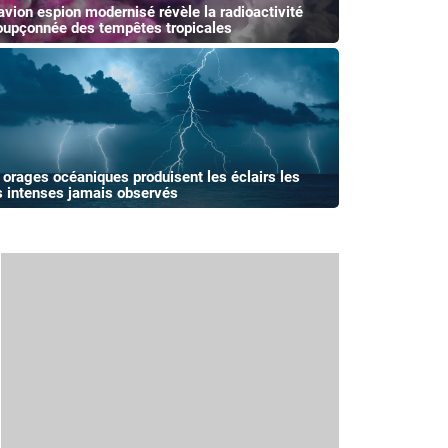
avion espion modernisé révèle la radioactivité
oupçonnée des tempêtes tropicales
 orages océaniques produisent les éclairs les
s intenses jamais observés