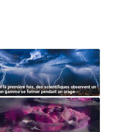
r la première fois, des scientifiques observent un
on gamma se former pendant un orage