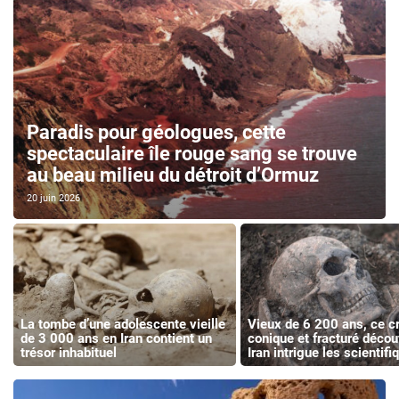
Paradis pour géologues, cette
spectaculaire île rouge sang se trouve
au beau milieu du détroit d’Ormuz
20 juin 2026
La tombe d’une adolescente vieille
Vieux de 6 200 ans, ce c
de 3 000 ans en Iran contient un
conique et fracturé décou
trésor inhabituel
Iran intrigue les scientifi