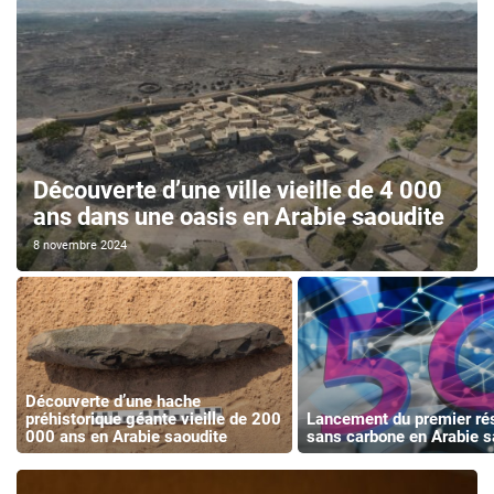
Découverte d’une ville vieille de 4 000
ans dans une oasis en Arabie saoudite
8 novembre 2024
Découverte d’une hache
préhistorique géante vieille de 200
Lancement du premier ré
000 ans en Arabie saoudite
sans carbone en Arabie s