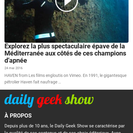
Explorez la plus spectaculaire épave de la
Méditerranée aux côtés de ces champions
d’apnée
24 mai 2016
HAVEN from Les films engloutis on Vimeo. En 1991, le gigantesque
pétrolier Haven fait naufrage …
À PROPOS
Depuis plus de 10 ans, le Daily Geek Show se caractérise par
la qualité de ses contenus et de ses choix éditoriaux. Avec