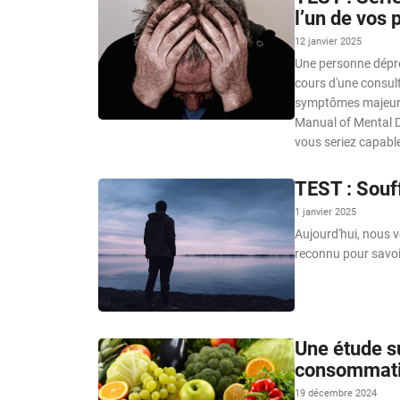
l’un de vos 
12 janvier 2025
Une personne dépre
cours d'une consult
symptômes majeurs d
Manual of Mental Di
vous seriez capabl
TEST : Souf
1 janvier 2025
Aujourd'hui, nous v
reconnu pour savoir
Une étude s
consommati
19 décembre 2024