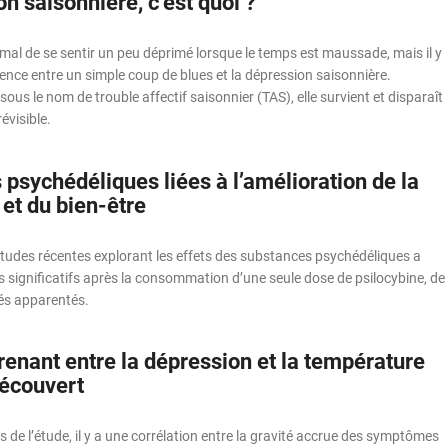
n saisonnière, c’est quoi ?
normal de se sentir un peu déprimé lorsque le temps est maussade, mais il y
ence entre un simple coup de blues et la dépression saisonnière.
us le nom de trouble affectif saisonnier (TAS), elle survient et disparaît
évisible.
psychédéliques liées à l’amélioration de la
 et du bien-être
études récentes explorant les effets des substances psychédéliques a
s significatifs après la consommation d’une seule dose de psilocybine, de
s apparentés.
renant entre la dépression et la température
découvert
ts de l’étude, il y a une corrélation entre la gravité accrue des symptômes