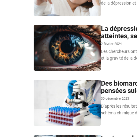
de la dépression et
La dépressio
atteintes, s
2 février 2024
Les chercheurs ont 
et la gravité de la 
Des biomarq
pensées sui
30 décembre 2023
D’après les résultat
schéma chimique di