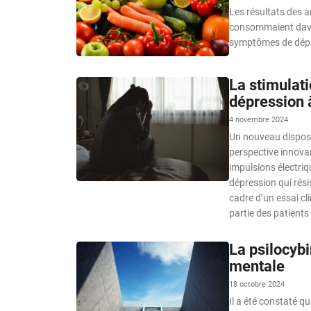
Les résultats des a
consommaient davan
symptômes de dépr
La stimulati
dépression 
4 novembre 2024
Un nouveau disposit
perspective innovan
impulsions électriq
dépression qui rési
cadre d’un essai cl
partie des patients
La psilocybi
mentale
18 octobre 2024
Il a été constaté q