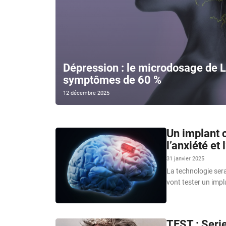
Dépression : le microdosage de 
symptômes de 60 %
12 décembre 2025
Un implant 
l’anxiété et 
31 janvier 2025
La technologie sera
vont tester un impla
TEST : Seri