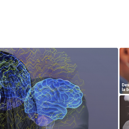
Des
la 