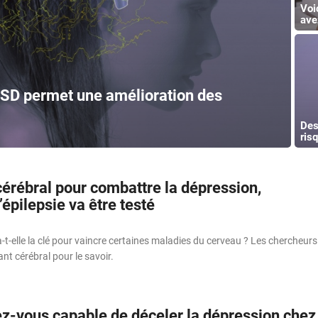
Voi
ave
LSD permet une amélioration des
Des
ris
cérébral pour combattre la dépression,
l’épilepsie va être testé
-t-elle la clé pour vaincre certaines maladies du cerveau ? Les chercheurs
nt cérébral pour le savoir.
ez-vous capable de déceler la dépression chez