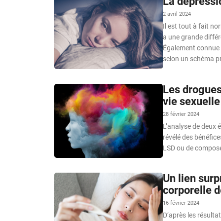
La dépressio
2 avril 2024
Il est tout à fait 
a une grande différ
Également connue so
selon un schéma pr
Les drogues 
vie sexuelle
28 février 2024
L’analyse de deux 
révélé des bénéfice
LSD ou de composé
Un lien surp
corporelle 
16 février 2024
D’après les résulta