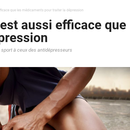
fficace que les médicaments pour traiter la dépression
 est aussi efficace qu
épression
u sport à ceux des antidépresseurs