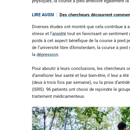
physiques, la course à pied améliore également la
LIRE AUSSI
Des chercheurs découvrent comment
Diverses études ont montré que cela contribue à am
stress et l’
anxiété
tout en favorisant un sentiment g
poids à cet aspect bénéfique de la course à pied p
de l’université libre d’Amsterdam, la course à pie
la
dépression
.
Pour aboutir à leurs conclusions, les chercheurs on
d’améliorer leur santé et leur bien-être, il leur a
(deux à trois fois par semaine), ou la prise d’antid
(ISRS). 96 patients ont choisi de rejoindre le group
traitement médicamenteux.