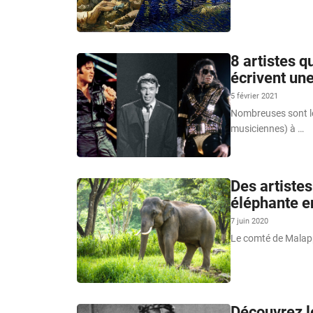
8 artistes q
écrivent un
5 février 2021
Nombreuses sont le
musiciennes) à …
Des artiste
éléphante e
7 juin 2020
Le comté de Malapp
Découvrez l