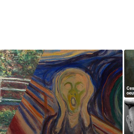
Ces
oeu