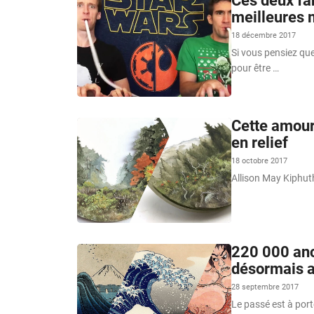
Ces deux fa
meilleures 
18 décembre 2017
Si vous pensiez qu
pour être …
Cette amour
en relief
18 octobre 2017
Allison May Kiphuth
220 000 anc
désormais a
28 septembre 2017
Le passé est à port