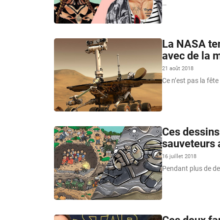
…
La NASA ten
avec de la 
21 août 2018
Ce n’est pas la fêt
Ces dessins
sauveteurs 
16 juillet 2018
Pendant plus de de