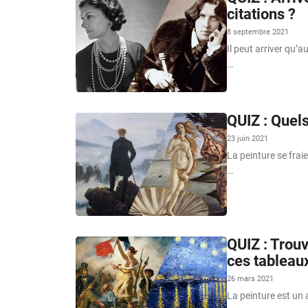
citations ?
8 septembre 2021
Il peut arriver qu’
…
QUIZ : Quels
23 juin 2021
La peinture se frai
…
QUIZ : Trouv
ces tableau
26 mars 2021
La peinture est un 