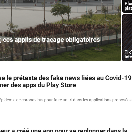
Plu
pla
 ces applis de traçage obligatoires
Tik
int
se le prétexte des fake news liées au Covid-19
mer des apps du Play Store
’épidémie de coronavirus pour faire un tri dans les applications proposées
eur a créé une app pour se replonger dans la