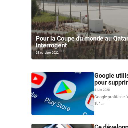
Pour la Coupe du monde au Qatar,
interrogent
25 octobre 2022
Google utili
pour suppri
5 juin 2020
Google profite de l
sur …
Ce développ