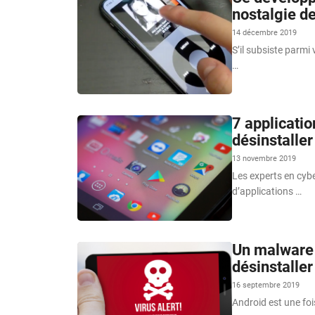
nostalgie d
14 décembre 2019
S’il subsiste parmi
…
7 applicatio
désinstalle
13 novembre 2019
Les experts en cybe
d’applications …
Un malware s
désinstaller
16 septembre 2019
Android est une fois