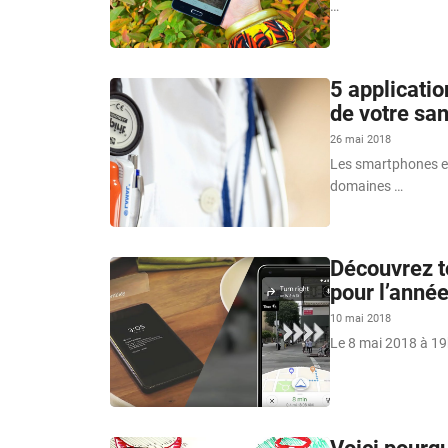
…
5 applicati
de votre san
26 mai 2018
Les smartphones et 
domaines …
Découvrez t
pour l’année
10 mai 2018
Le 8 mai 2018 à 19