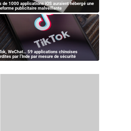
s de 1000 applications iOS auraient hébergé une
teforme publicitaire malveillante
Tok, WeChat… 59 applications chinoises
erdites par l’Inde par mesure de sécurité