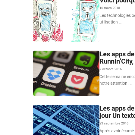
Voici pourq
16 mars 2018
Les technologies o
utilisation …
Les apps de
Runnin’City
7 octobre 2016
Cette semaine encor
notre attention. …
Les apps de 
jour Un text
23 septembre 2016
Après avoir écumé l