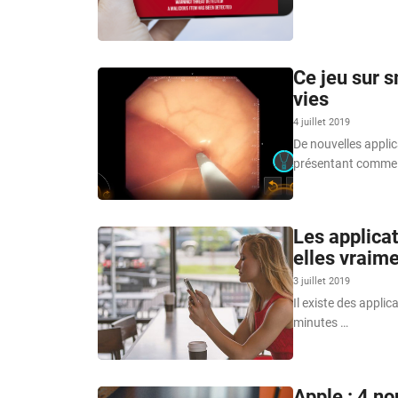
Ce jeu sur 
vies
4 juillet 2019
De nouvelles applic
présentant comme d
Les applica
elles vraime
3 juillet 2019
Il existe des appli
minutes …
Apple : 4 no