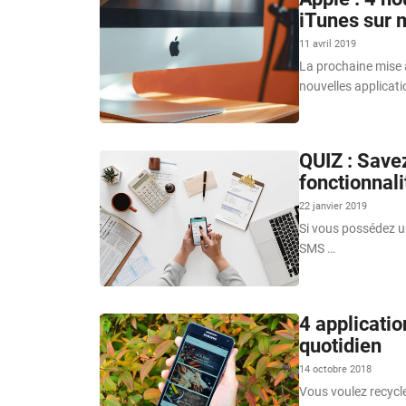
iTunes sur
11 avril 2019
La prochaine mise 
nouvelles applicati
QUIZ : Savez
fonctionnal
22 janvier 2019
Si vous possédez u
SMS …
4 applicatio
quotidien
14 octobre 2018
Vous voulez recycl