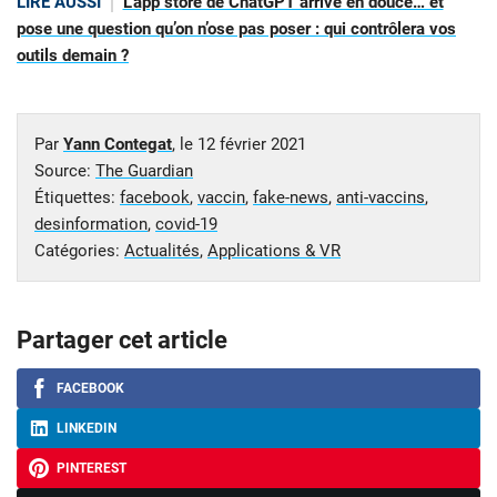
LIRE AUSSI
L’app store de ChatGPT arrive en douce… et
pose une question qu’on n’ose pas poser : qui contrôlera vos
outils demain ?
Par
Yann Contegat
, le
12 février 2021
Source:
The Guardian
Étiquettes:
facebook
,
vaccin
,
fake-news
,
anti-vaccins
,
desinformation
,
covid-19
Catégories:
Actualités
,
Applications & VR
Partager cet article
FACEBOOK
LINKEDIN
PINTEREST