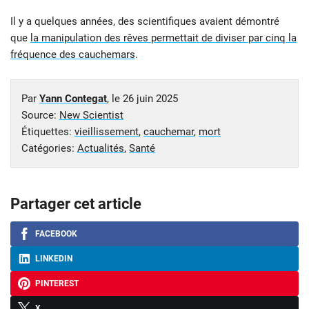
Il y a quelques années, des scientifiques avaient démontré
que
la manipulation des rêves permettait de diviser par cinq la
fréquence des cauchemars
.
Par
Yann Contegat
, le
26 juin 2025
Source:
New Scientist
Étiquettes:
vieillissement
,
cauchemar
,
mort
Catégories:
Actualités
,
Santé
Partager cet article
FACEBOOK
LINKEDIN
PINTEREST
X