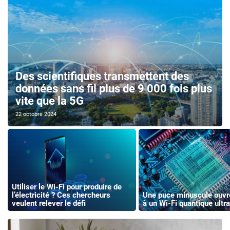
Des scientifiques transmettent des
données sans fil plus de 9 000 fois plus
vite que la 5G
22 octobre 2024
Utiliser le Wi-Fi pour produire de
l’électricité ? Ces chercheurs
Une puce minuscule ouvre
veulent relever le défi
à un Wi-Fi quantique ultr