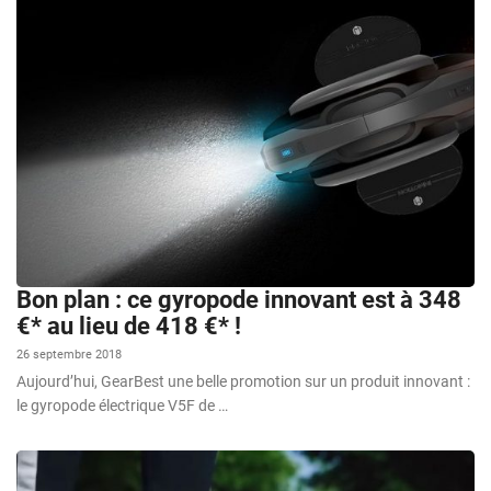
Bon plan : ce gyropode innovant est à 348
€* au lieu de 418 €* !
26 septembre 2018
Aujourd’hui, GearBest une belle promotion sur un produit innovant :
le gyropode électrique V5F de …