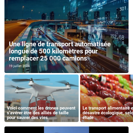
Une ligne de transport automatisée
longue de 500 kilomètres pour
remplacer 25 000 camions
19 juillet 2024
Voici comment les drones peuvent
Le transport alimentaire 
s’avérer être des alliés de taille
désastre écologique, sel
pour sauver des vies
étude