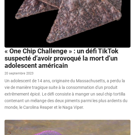
« One Chip Challenge » : un défi TikTok
suspecté d’avoir provoqué la mort d’un
adolescent américain
20 septembre 2023
Un adolescent de 14 ans, originaire du Massachusetts, a perdu la
vie de manière tragique suite à la consommation d'un produit
extrêmement épicé. Le défi consiste à manger un seul chip tortilla
contenant un mélange des deux piments parmi les plus ardents du
monde, le Carolina Reaper et le Naga Viper.