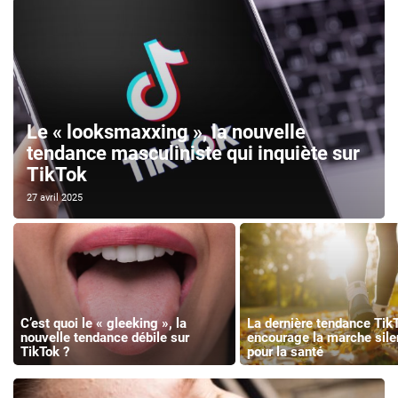
Le « looksmaxxing », la nouvelle
tendance masculiniste qui inquiète sur
TikTok
27 avril 2025
C’est quoi le « gleeking », la
La dernière tendance Tik
nouvelle tendance débile sur
encourage la marche sile
TikTok ?
pour la santé