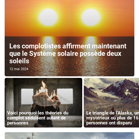
Les complotistes affirment maintenant
que le Système solaire possède deux
soleils
12 mai 2024
Voici pourquoi les théories du
Le triangle de l’Alaska, un
complot séduisent autant de
mystérieux où plus de 1
personnes
personnes ont disparu